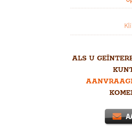
Kl
ALS U GEÏNTER
KUNT
AANVRAAG
KOME
A