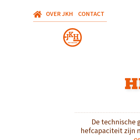
OVER JKH
CONTACT
H
De technische 
hefcapaciteit zijn 
o