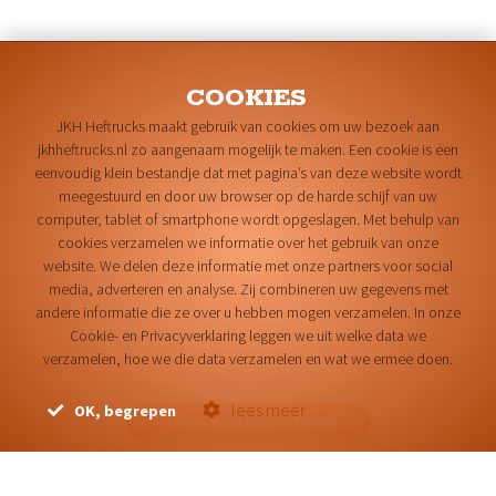
COOKIES
JKH Heftrucks maakt gebruik van cookies om uw bezoek aan
jkhheftrucks.nl zo aangenaam mogelijk te maken. Een cookie is een
eenvoudig klein bestandje dat met pagina’s van deze website wordt
meegestuurd en door uw browser op de harde schijf van uw
computer, tablet of smartphone wordt opgeslagen. Met behulp van
cookies verzamelen we informatie over het gebruik van onze
website. We delen deze informatie met onze partners voor social
media, adverteren en analyse. Zij combineren uw gegevens met
andere informatie die ze over u hebben mogen verzamelen. In onze
Cookie- en Privacyverklaring leggen we uit welke data we
verzamelen, hoe we die data verzamelen en wat we ermee doen.
lees meer
OK, begrepen
< TERUG NAAR "REACHTRUCK"
RRE CC