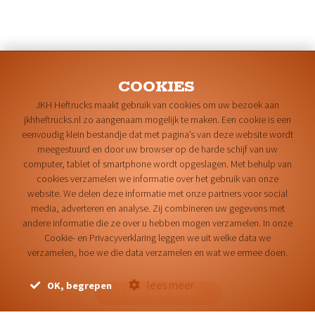
COOKIES
JKH Heftrucks maakt gebruik van cookies om uw bezoek aan
jkhheftrucks.nl zo aangenaam mogelijk te maken. Een cookie is een
eenvoudig klein bestandje dat met pagina’s van deze website wordt
meegestuurd en door uw browser op de harde schijf van uw
computer, tablet of smartphone wordt opgeslagen. Met behulp van
cookies verzamelen we informatie over het gebruik van onze
website. We delen deze informatie met onze partners voor social
media, adverteren en analyse. Zij combineren uw gegevens met
andere informatie die ze over u hebben mogen verzamelen. In onze
Cookie- en Privacyverklaring leggen we uit welke data we
verzamelen, hoe we die data verzamelen en wat we ermee doen.
lees meer
OK, begrepen
< TERUG NAAR "HOME"