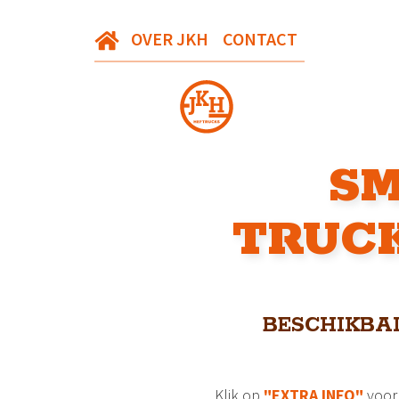
OVER JKH
CONTACT
SM
TRUC
BESCHIKBA
Klik op
"EXTRA INFO"
voor 