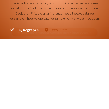
media, adverteren en analyse. Zij combineren uw gegevens met
andere informatie die ze over u hebben mogen verzamelen. In onze
Cookie- en Privacyverklaring leggen we uit welke data we
verzamelen, hoe we die data verzamelen en wat we ermee doen.
lees meer
OK, begrepen
< TERUG NAAR "SMALLE GANGEN TRUCK (MAN-DOWN)"
VRE 135- 150
HEFCAPACITEIT 1350 - 1500
KG
De technische gegevens van de truck VRE 135- 150
Hefcapaciteit 1350 - 1500 Kg zijn niet beschikbaar.
Neem
contact met ons op
voor meer informatie
Neem contact met ons op voor de
actuele voorraad
en
om een
aanvraag
te doen.